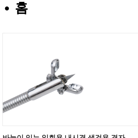
홈
바늘이 있는 일회용 내시경 생검용 겸자