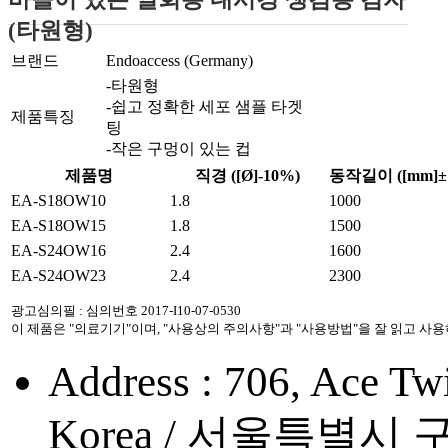
(타원형)
브랜드
Endoaccess (Germany)
-타원형
-쉽고 정확한 세포 샘플 타겟
제품특징
팅
-작은 구멍이 있는 컵
제품명
직경 ([Ø]-10%)
동작길이 ([mm]±
EA-S18OW10
1.8
1000
EA-S18OW15
1.8
1500
EA-S24OW16
2.4
1600
EA-S24OW23
2.4
2300
광고심의필 : 심의번호 2017-I10-07-0530
이 제품은 "의료기기"이며, "사용상의 주의사항"과 "사용방법"을 잘 읽고 사
Address : 706, Ace Twi
Korea / 서울특별