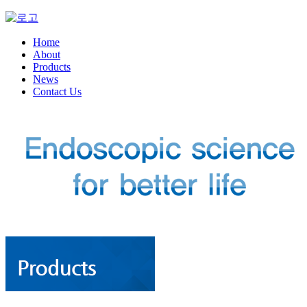
Home
About
Products
News
Contact Us