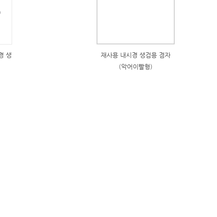
경 생
재사용 내시경 생검용 겸자
(악어이빨형)